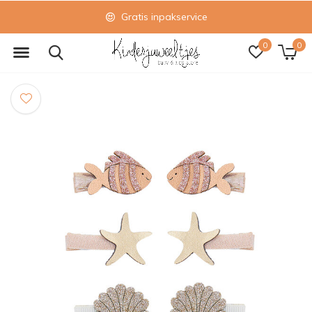
Gratis inpakservice
0
0