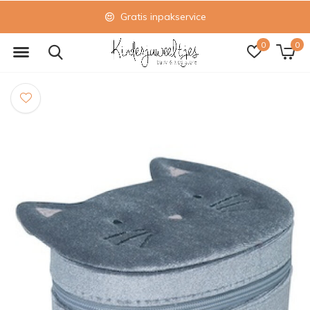
Gratis inpakservice
0
0