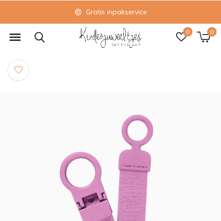
Gratis inpakservice
0
0