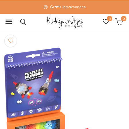
Gratis inpakservice
0
0