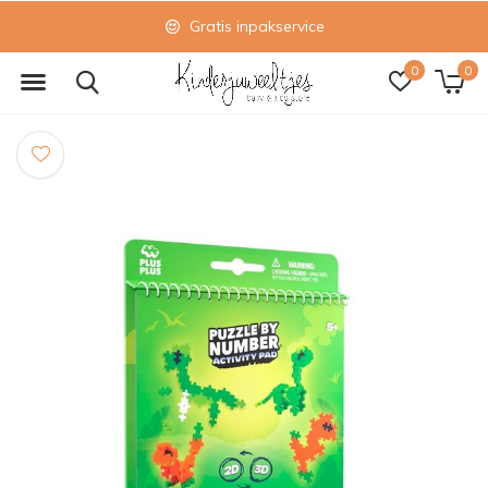
Gratis inpakservice
0
0