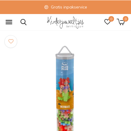
Gratis inpakservice
0
0