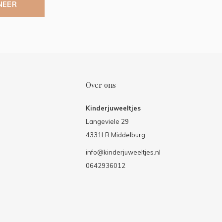
NEER
Over ons
Kinderjuweeltjes
Langeviele 29
4331LR Middelburg
info@kinderjuweeltjes.nl
0642936012