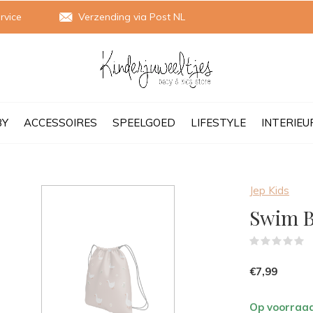
rvice
Verzending via Post NL
BY
ACCESSOIRES
SPEELGOED
LIFESTYLE
INTERIEU
Jep Kids
Swim B
(
€7,99
Op voorraa