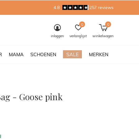
4.8
257 reviews
0
0
inloggen
verlanglijst
winkelwagen
R
MAMA
SCHOENEN
SALE
MERKEN
ag - Goose pink
0)
d