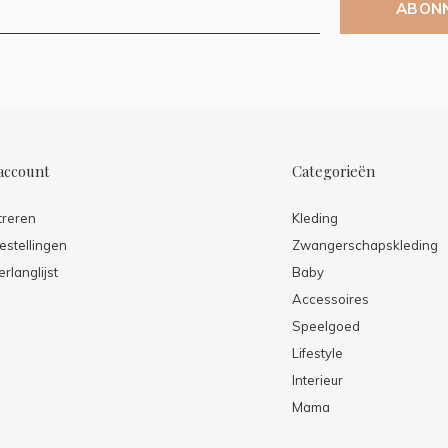
ABON
account
Categorieën
treren
Kleding
estellingen
Zwangerschapskleding
erlanglijst
Baby
Accessoires
Speelgoed
Lifestyle
Interieur
Mama