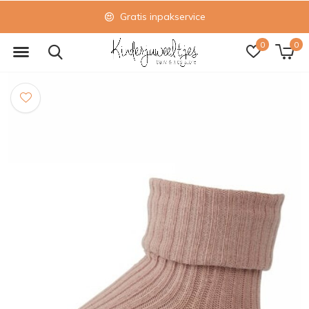
Gratis inpakservice
0
0