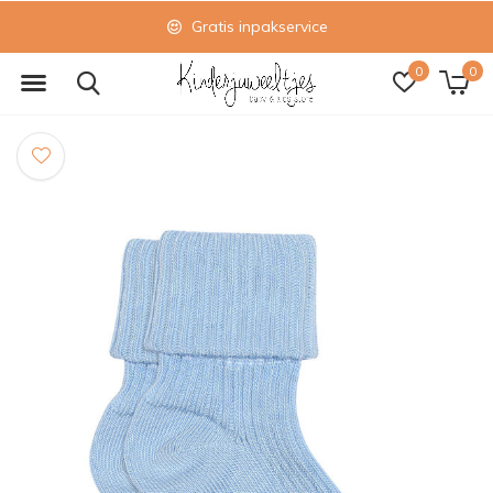
Gratis inpakservice
0
0