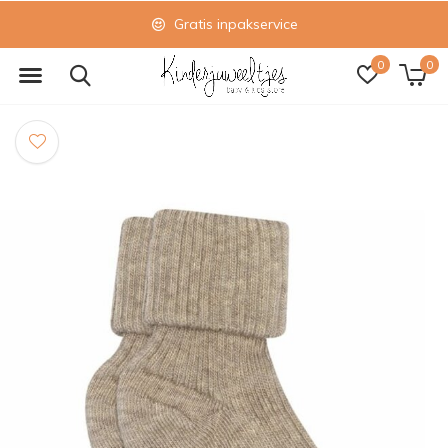
Gratis inpakservice
0
0