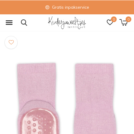
Gratis inpakservice
0
0