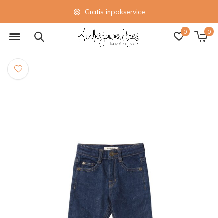
Gratis inpakservice
0
0