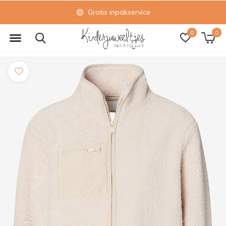
Gratis inpakservice
0
0