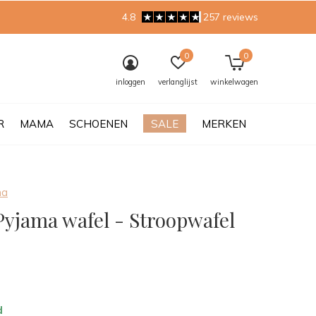
4.8
257 reviews
0
0
inloggen
verlanglijst
winkelwagen
R
MAMA
SCHOENEN
SALE
MERKEN
ma
Pyjama wafel - Stroopwafel
0)
d