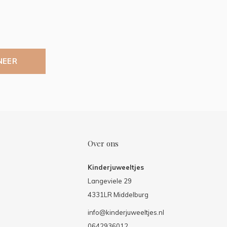
NEER
Over ons
Kinderjuweeltjes
Langeviele 29
4331LR Middelburg
info@kinderjuweeltjes.nl
0642936012