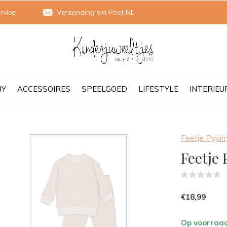
rvice
Verzending via Post NL
BY
ACCESSOIRES
SPEELGOED
LIFESTYLE
INTERIEU
Feetje Pyja
Feetje 
(
€18,99
Op voorraa