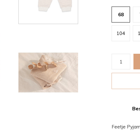
68
104
Bes
Feetje Pyjam