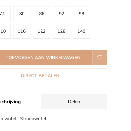
74
80
86
92
98
110
116
122
128
140
TOEVOEGEN AAN WINKELWAGEN
DIRECT BETALEN
chrijving
Delen
a wafel - Stroopwafel