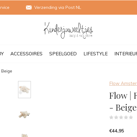
rvice
Verzending via Post NL
BY
ACCESSOIRES
SPEELGOED
LIFESTYLE
INTERIEU
- Beige
Flow Amste
Flow | 
- Beige
(
€44,95