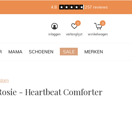
4.8
257 reviews
0
0
inloggen
verlanglijst
winkelwagen
R
MAMA
SCHOENEN
SALE
MERKEN
rdam
Rosie - Heartbeat Comforter
0)