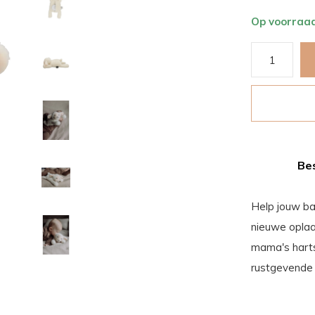
Op voorraa
Bes
Help jouw bab
nieuwe oplaad
mama's harts
rustgevende 