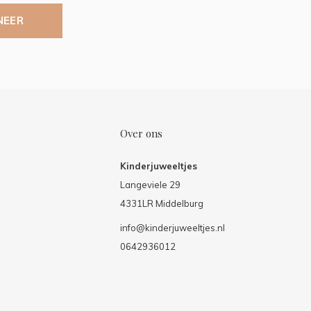
NEER
Over ons
Kinderjuweeltjes
Langeviele 29
4331LR Middelburg
info@kinderjuweeltjes.nl
0642936012