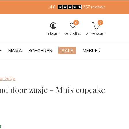
4.8
257 reviews
0
0
inloggen
verlanglijst
winkelwagen
R
MAMA
SCHOENEN
SALE
MERKEN
r zusje
nd door zusje - Muis cupcake
0)
d