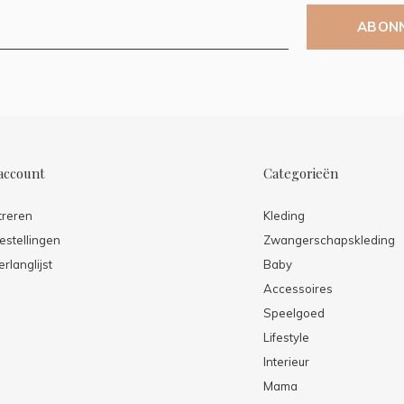
ABON
account
Categorieën
treren
Kleding
estellingen
Zwangerschapskleding
erlanglijst
Baby
Accessoires
Speelgoed
Lifestyle
Interieur
Mama