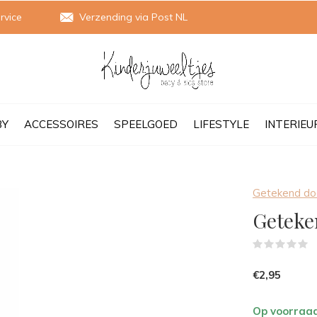
rvice
Verzending via Post NL
BY
ACCESSOIRES
SPEELGOED
LIFESTYLE
INTERIEU
Getekend doo
Geteke
(
€2,95
Op voorraa