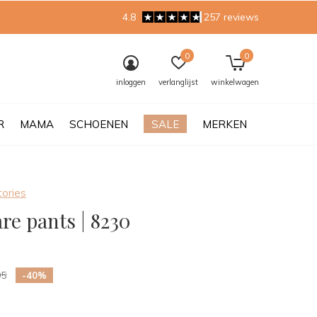
4.8
257 reviews
0
0
inloggen
verlanglijst
winkelwagen
R
MAMA
SCHOENEN
SALE
MERKEN
tories
lare pants | 8230
0)
95
-40%