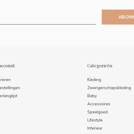
ABON
account
Categorieën
treren
Kleding
estellingen
Zwangerschapskleding
erlanglijst
Baby
Accessoires
Speelgoed
Lifestyle
Interieur