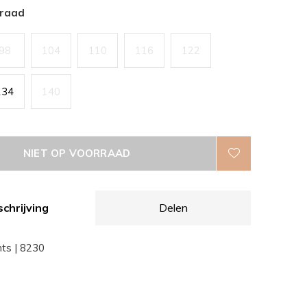
rraad
98
104
110
116
122
134
140
NIET OP VOORRAAD
chrijving
Delen
nts | 8230