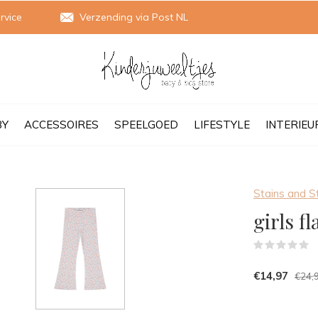
rvice
Verzending via Post NL
BY
ACCESSOIRES
SPEELGOED
LIFESTYLE
INTERIEU
Stains and S
girls f
(
€14,97
€24,