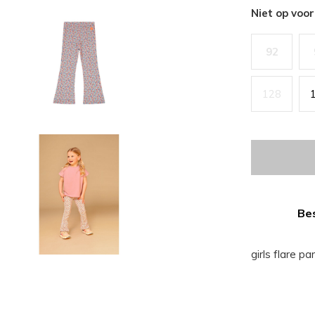
Niet op voo
92
128
Bes
girls flare pa