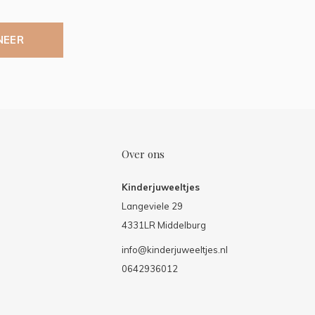
NEER
Over ons
Kinderjuweeltjes
Langeviele 29
4331LR Middelburg
info@kinderjuweeltjes.nl
0642936012