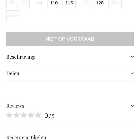
92
98
104
110
116
122
128
134
140
NIET OP VOORRAAD
Beschrijving
Delen
Reviews
0
/ 5
Recente artikelen