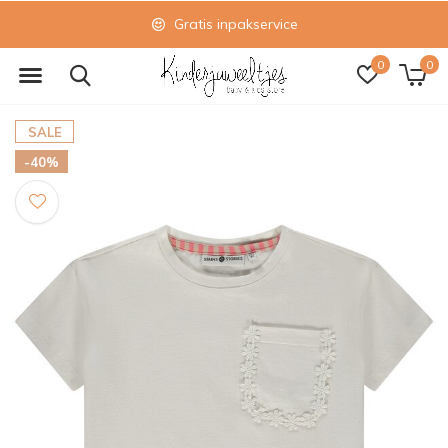
Gratis inpakservice
0
0
SALE
-40%