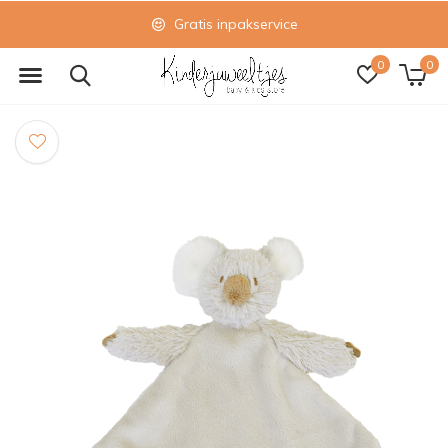
Gratis inpakservice
0
0