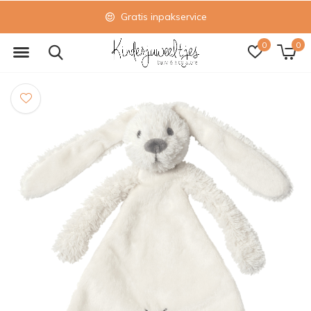
Gratis inpakservice
0
0