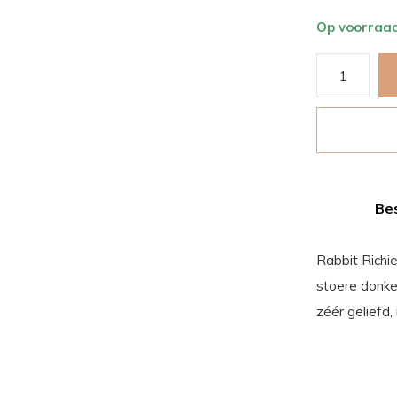
Op voorraa
Bes
Rabbit Richie
stoere donker
zéér geliefd,