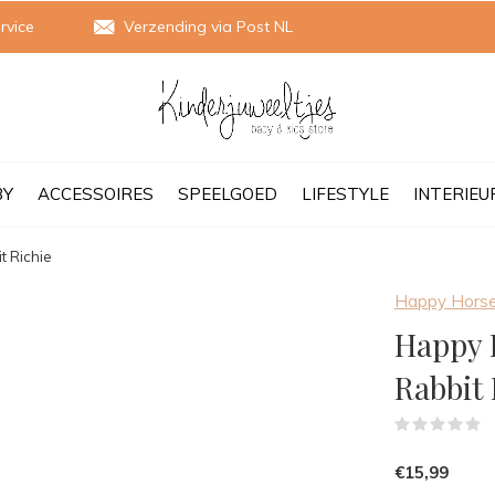
rvice
Verzending via Post NL
BY
ACCESSOIRES
SPEELGOED
LIFESTYLE
INTERIEU
t Richie
Happy Hors
Happy 
Rabbit 
(
€15,99