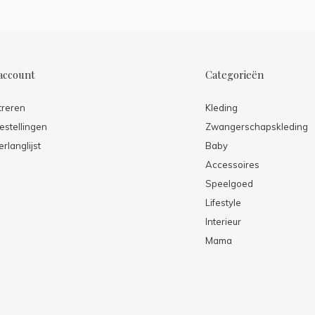
account
Categorieën
treren
Kleding
estellingen
Zwangerschapskleding
erlanglijst
Baby
Accessoires
Speelgoed
Lifestyle
Interieur
Mama