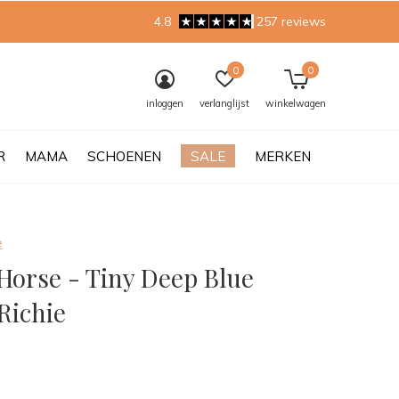
4.8
257 reviews
0
0
inloggen
verlanglijst
winkelwagen
R
MAMA
SCHOENEN
SALE
MERKEN
e
Horse - Tiny Deep Blue
Richie
0)