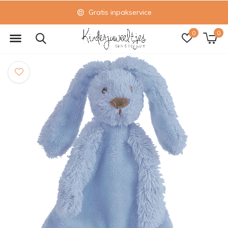
Gratis inpakservice
0
0