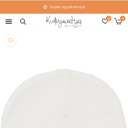
Gratis inpakservice
0
0