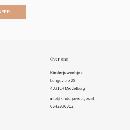
NEER
Over ons
Kinderjuweeltjes
Langeviele 29
4331LR Middelburg
info@kinderjuweeltjes.nl
0642936012