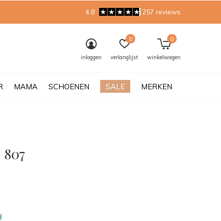
4.8
257 reviews
0
0
inloggen
verlanglijst
winkelwagen
R
MAMA
SCHOENEN
SALE
MERKEN
| 807
0)
d