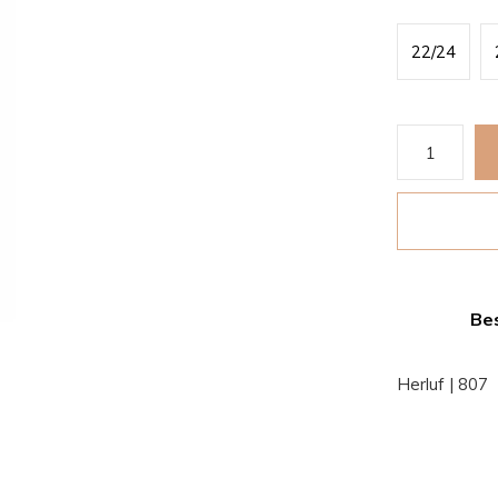
22/24
Bes
Herluf | 807