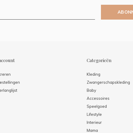
ABON
account
Categorieën
treren
Kleding
estellingen
Zwangerschapskleding
erlanglijst
Baby
Accessoires
Speelgoed
Lifestyle
Interieur
Mama