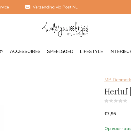
rvice
Verzending via Post NL
BY
ACCESSOIRES
SPEELGOED
LIFESTYLE
INTERIEU
MP Denmark
Herluf 
(
€7,95
Op voorraa