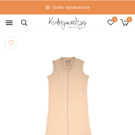
Gratis inpakservice
0
0