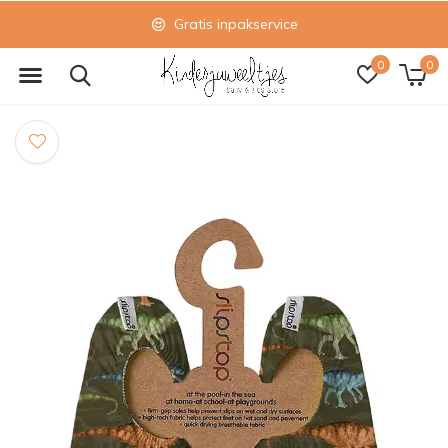
Gratis inpakservice
0
0