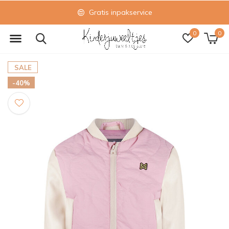
Gratis inpakservice
0
0
SALE
-40%