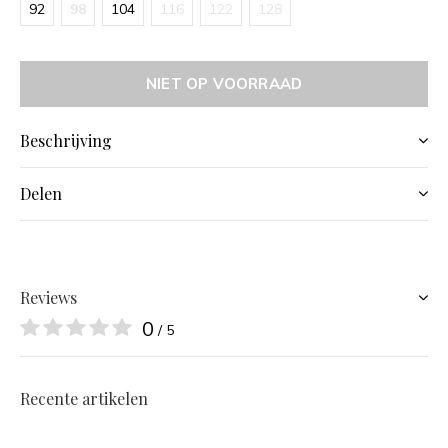
92
98
104
116
122
128
NIET OP VOORRAAD
Beschrijving
Delen
Reviews
0
/ 5
Recente artikelen