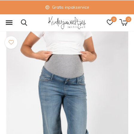
Gratis inpakservice
0
0