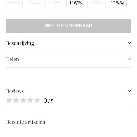
98/3y
104/4y
110/5y
116/6y
122/7y
128/8y
NIET OP VOORRAAD
Beschrijving
Delen
Reviews
0
/ 5
Recente artikelen