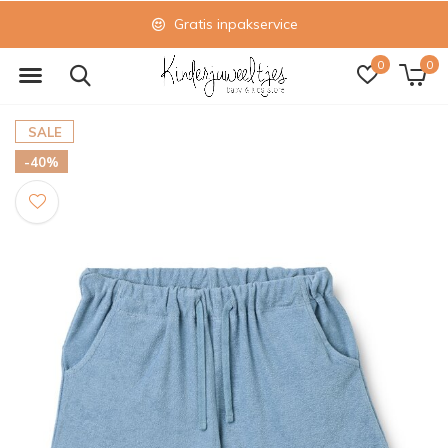
Gratis inpakservice
0
0
SALE
-40%