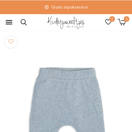
Gratis inpakservice
0
0