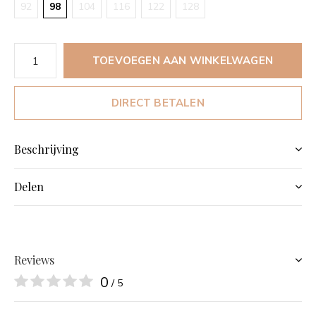
92
98
104
116
122
128
TOEVOEGEN AAN WINKELWAGEN
DIRECT BETALEN
Beschrijving
Delen
Reviews
0
/ 5