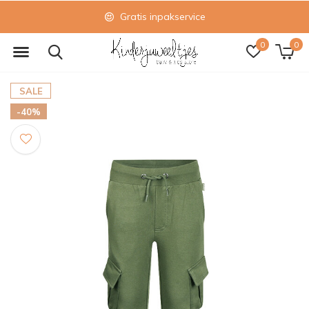
Gratis inpakservice
0
0
SALE
-40%