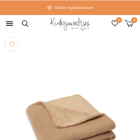
Gratis inpakservice
0
0