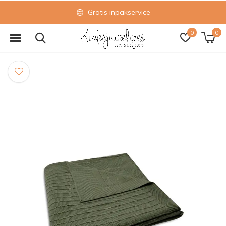
Gratis inpakservice
0
0