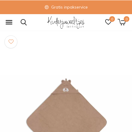
Gratis inpakservice
0
0