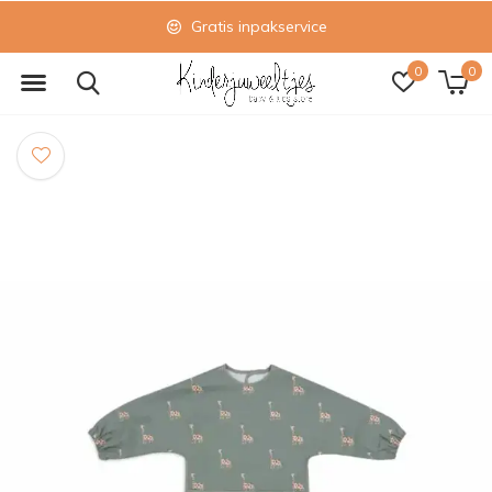
Gratis inpakservice
0
0