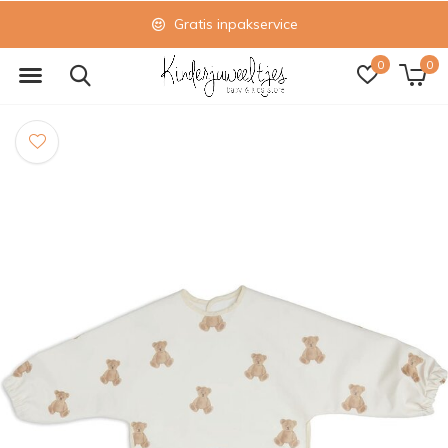
Gratis inpakservice
0
0