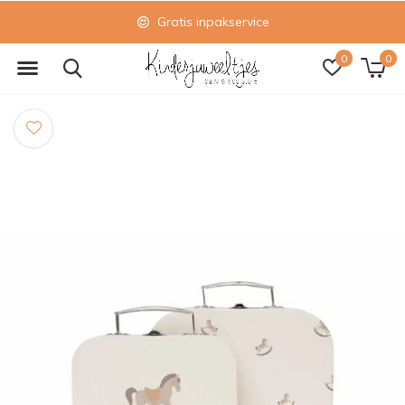
Gratis inpakservice
0
0