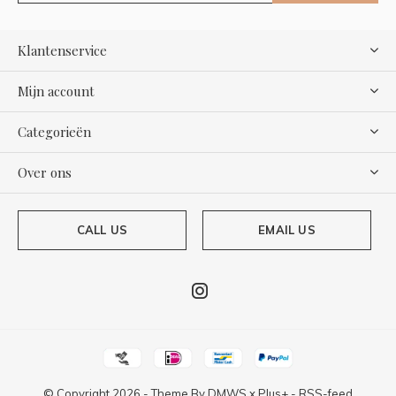
Klantenservice
Mijn account
Categorieën
Over ons
CALL US
EMAIL US
© Copyright
2026
- Theme By
DMWS
x
Plus+
-
RSS-feed