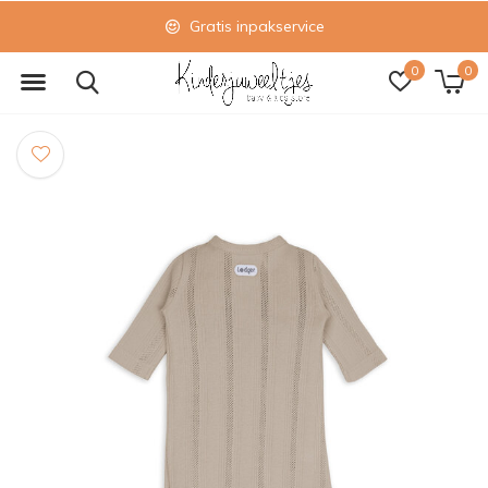
Gratis inpakservice
0
0