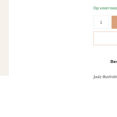
Op voorraa
Bes
Juulz illustr