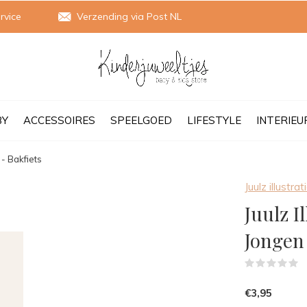
rvice
Verzending via Post NL
BY
ACCESSOIRES
SPEELGOED
LIFESTYLE
INTERIEU
 - Bakfiets
Juulz illustrat
Juulz I
Jongen 
(
€3,95