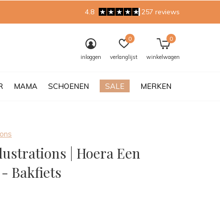
4.8
257 reviews
0
0
inloggen
verlanglijst
winkelwagen
R
MAMA
SCHOENEN
SALE
MERKEN
ions
llustrations | Hoera Een
- Bakfiets
0)