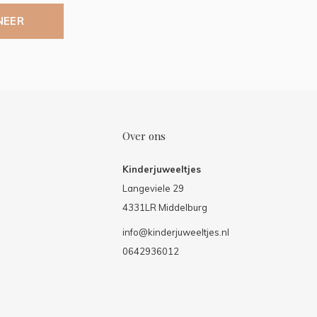
NEER
Over ons
Kinderjuweeltjes
Langeviele 29
4331LR Middelburg
info@kinderjuweeltjes.nl
0642936012