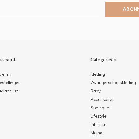
ABON
account
Categorieën
treren
Kleding
estellingen
Zwangerschapskleding
erlanglijst
Baby
Accessoires
Speelgoed
Lifestyle
Interieur
Mama