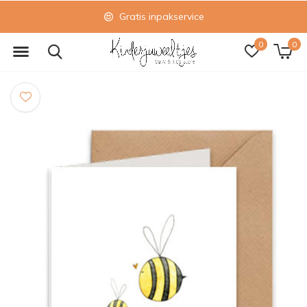
Gratis inpakservice
0
0