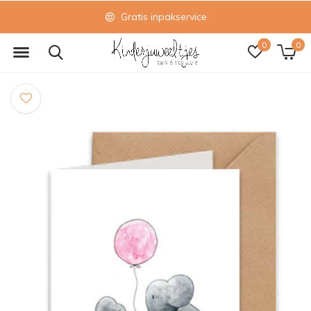
Gratis inpakservice
0
0