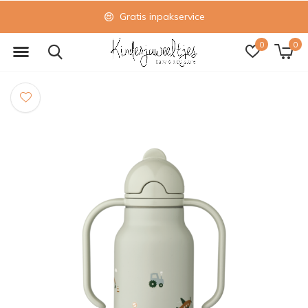
Gratis inpakservice
0
0