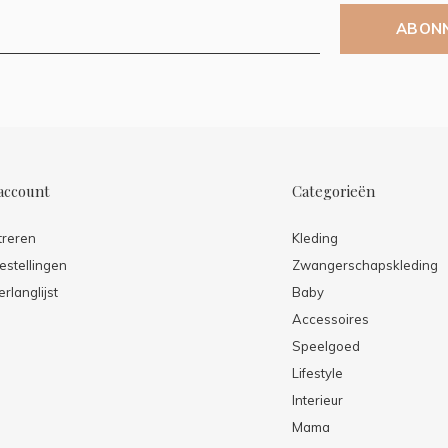
ABON
account
Categorieën
treren
Kleding
estellingen
Zwangerschapskleding
erlanglijst
Baby
Accessoires
Speelgoed
Lifestyle
Interieur
Mama