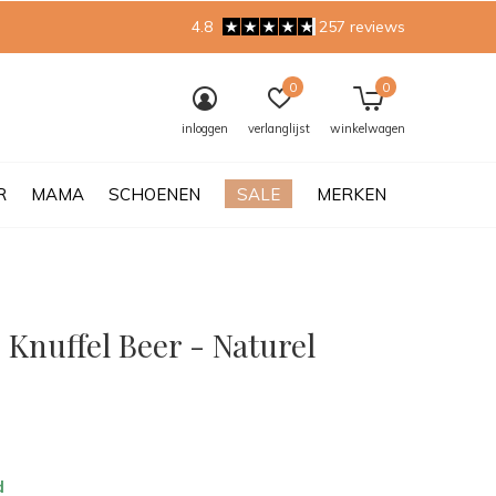
4.8
257 reviews
0
0
inloggen
verlanglijst
winkelwagen
R
MAMA
SCHOENEN
SALE
MERKEN
 | Knuffel Beer - Naturel
0)
d