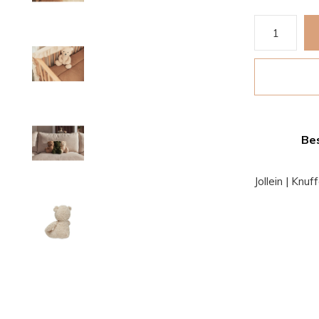
Bes
Jollein | Knuf