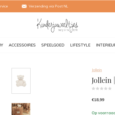
rvice
Verzending via Post NL
BY
ACCESSOIRES
SPEELGOED
LIFESTYLE
INTERIEU
Jollein
Jollein
(
€18,99
Op voorraa