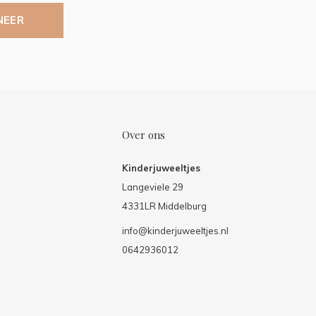
NEER
Over ons
Kinderjuweeltjes
Langeviele 29
4331LR Middelburg
info@kinderjuweeltjes.nl
0642936012