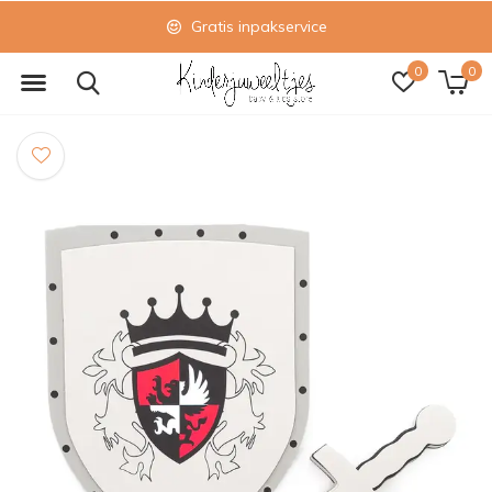
Gratis inpakservice
0
0