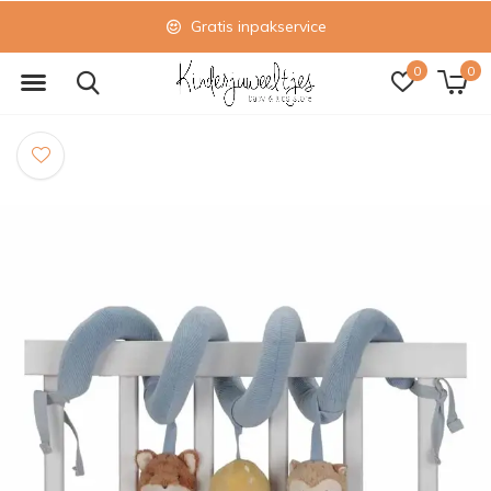
Gratis inpakservice
0
0