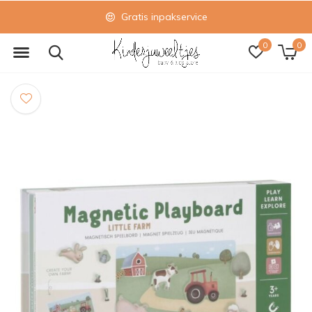
Gratis inpakservice
0
0