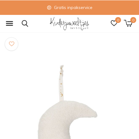
Gratis inpakservice
0
0