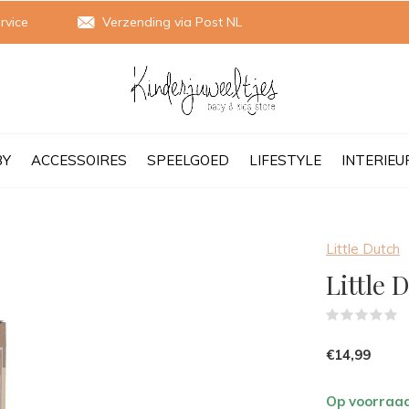
rvice
Verzending via Post NL
BY
ACCESSOIRES
SPEELGOED
LIFESTYLE
INTERIEU
Little Dutch
Little 
(
€14,99
Op voorraa