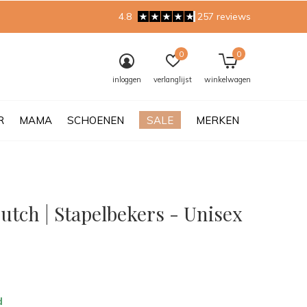
4.8
257 reviews
0
0
inloggen
verlanglijst
winkelwagen
R
MAMA
SCHOENEN
SALE
MERKEN
Dutch | Stapelbekers - Unisex
0)
d