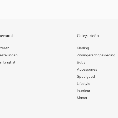
account
Categorieën
treren
Kleding
estellingen
Zwangerschapskleding
erlanglijst
Baby
Accessoires
Speelgoed
Lifestyle
Interieur
Mama