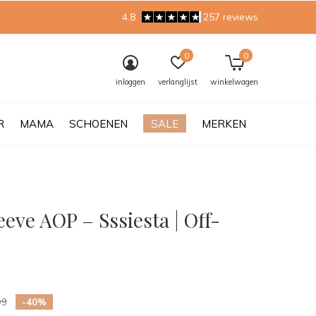
4.8
257 reviews
0
0
inloggen
verlanglijst
winkelwagen
R
MAMA
SCHOENEN
SALE
MERKEN
eve AOP – Sssiesta | Off-
0)
99
-40%