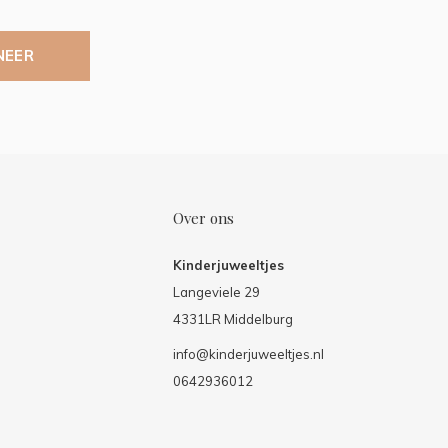
NEER
Over ons
Kinderjuweeltjes
Langeviele 29
4331LR Middelburg
info@kinderjuweeltjes.nl
0642936012