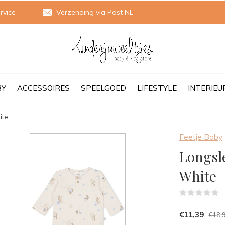
rvice
Verzending via Post NL
BY
ACCESSOIRES
SPEELGOED
LIFESTYLE
INTERIEU
ite
Feetje Baby
Longsle
White
(
€11,39
€18,