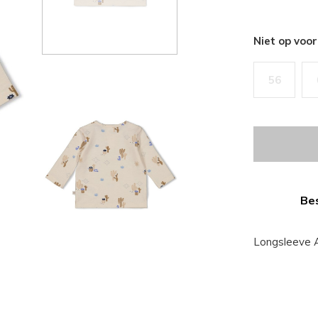
Niet op voo
56
Bes
Longsleeve A