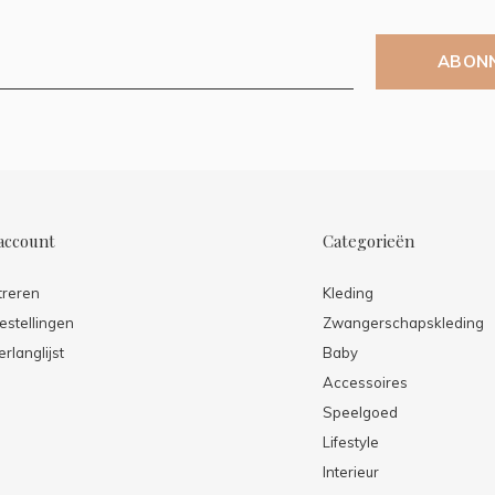
ABON
account
Categorieën
treren
Kleding
estellingen
Zwangerschapskleding
erlanglijst
Baby
Accessoires
Speelgoed
Lifestyle
Interieur