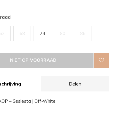
rraad
62
68
74
80
86
NIET OP VOORRAAD
chrijving
Delen
OP – Sssiesta | Off-White