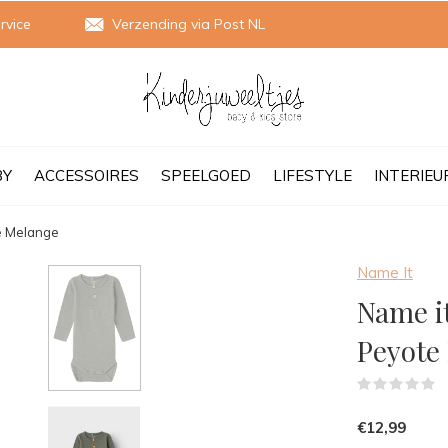
rvice
Verzending via Post NL
BY
ACCESSOIRES
SPEELGOED
LIFESTYLE
INTERIEU
e Melange
Name It
Name 
Peyote
(
€12,99