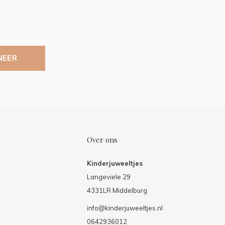
NEER
Over ons
Kinderjuweeltjes
Langeviele 29
4331LR Middelburg
info@kinderjuweeltjes.nl
0642936012