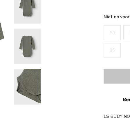
Niet op voo
50
86
Bes
LS BODY NO