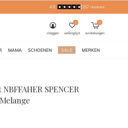
4.8
257 reviews
0
0
inloggen
verlanglijst
winkelwagen
R
MAMA
SCHOENEN
SALE
MERKEN
it NBFFAHER SPENCER
 Melange
0)