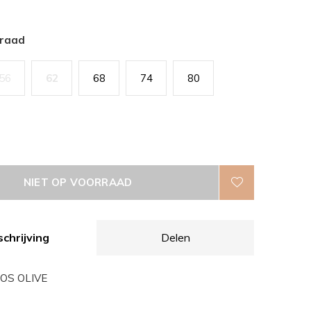
rraad
56
62
68
74
80
NIET OP VOORRAAD
chrijving
Delen
OS OLIVE